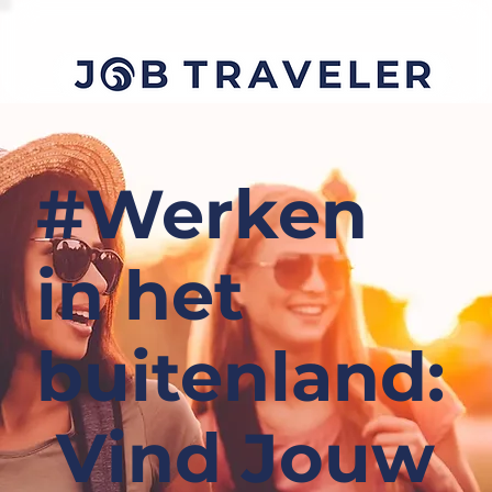
#Werken
in het
buitenland:
Vind Jouw