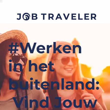
#Werken
in het
buitenland:
Vind Jouw