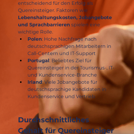
entscheidend für den Erfolg als 
Quereinsteiger. Faktoren wie 
Lebenshaltungskosten, Jobangebote 
und Sprachbarrieren
 spielen eine 
wichtige Rolle.
Polen
: Hohe Nachfrage nach 
deutschsprachigen Mitarbeitern in 
Call-Centern und IT-Support
Portugal
: Beliebtes Ziel für 
Quereinsteiger in der Tourismus-, IT- 
und Kundenservice-Branche
Irland
: Viele Jobangebote für 
deutschsprachige Kandidaten in 
Kundenservice und Vertrieb
Durchschnittliches 
Gehalt für Quereinsteiger 