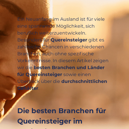
Ein Neuanfang im Ausland ist für viele 
eine spannende Möglichkeit, sich 
beruflich weiterzuentwickeln. 
Besonders für 
Quereinsteiger
 gibt es 
zahlreiche Chancen in verschiedenen 
Branchen, auch ohne spezifische 
Vorkenntnisse. In diesem Artikel zeigen 
wir die 
besten Branchen und Länder 
für Quereinsteiger
 sowie einen 
Überblick über die 
durchschnittlichen 
Gehälter
.
Die besten Branchen für 
Quereinsteiger im 