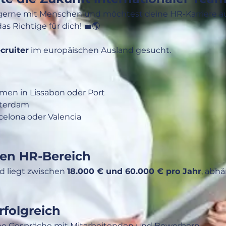
 gerne mit Menschen und möchtest deine HR-Karriere auf
as Richtige für dich! 💼🌎
cruiter
 im europäischen Ausland gesucht.
hmen in Lissabon oder Port
sterdam 
celona oder Valencia
len HR-Bereich
d liegt zwischen 
18.000 € und 60.000 € pro Jahr
, abh
rfolgreich
che Gespräche mit Mitarbeitenden und Bewerbern