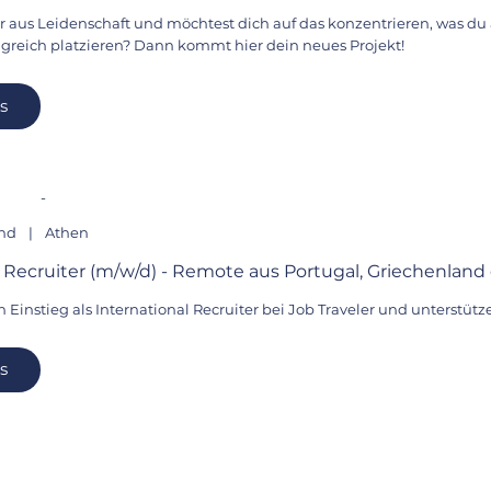
er aus Leidenschaft und möchtest dich auf das konzentrieren, was d
lgreich platzieren? Dann kommt hier dein neues Projekt!
s
-
and
|
Athen
l Recruiter (m/w/d) - Remote aus Portugal, Griechenland
n Einstieg als International Recruiter bei Job Traveler und unterstü
s