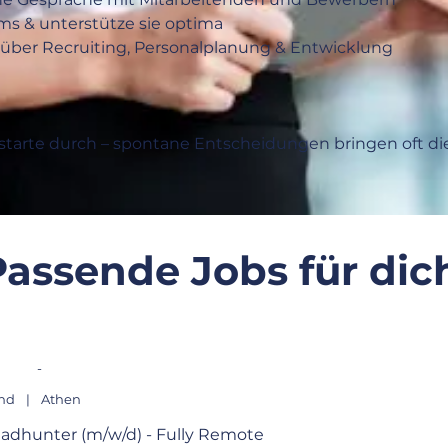
ams & unterstütze sie optima
 über Recruiting, Personalplanung & Entwicklung
starte durch – spontane Entscheidungen bringen oft di
Passende Jobs für dic
-
and
|
Athen
adhunter (m/w/d) - Fully Remote