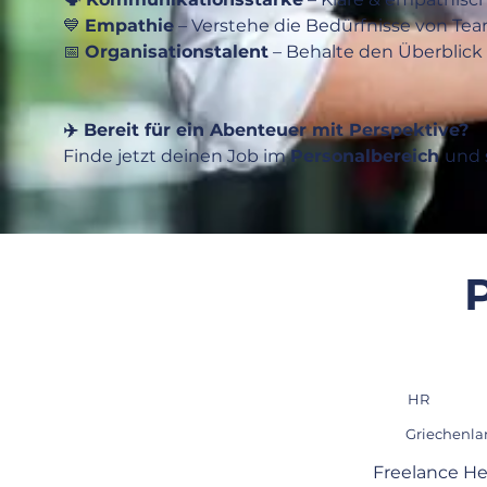
💙 
Empathie
 – Verstehe die Bedürfnisse von Te
📅 
Organisationstalent
 – Behalte den Überblick
✈️ Bereit für ein Abenteuer mit Perspektive?
Finde jetzt deinen Job im 
Personalbereich 
und 
HR
Griechenl
Freelance He