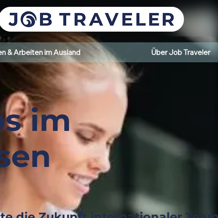
n & Arbeiten im Ausland
Über Job Traveler
bs im
sen
te die Zukunft internationaler Team