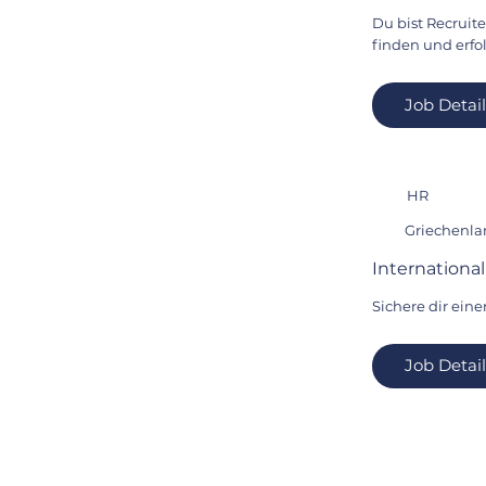
Du bist Recruit
finden und erfo
Job Detail
HR
Griechenl
Internationa
Sichere dir eine
Job Detail