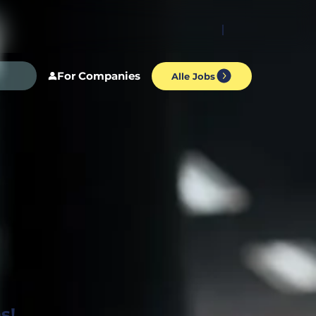
For Companies
Alle Jobs
s!