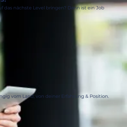
 das nächste Level bringen? Dann ist ein
Job 
ängig vom Land, von deiner Erfahrung & Position.