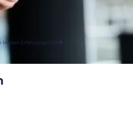
e besten Erfahrungen! 🚀🌍
h