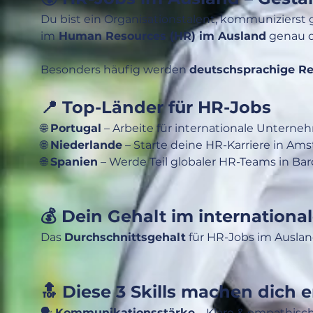
Du bist ein Organisationstalent, kommunizierst
im
 Human Resources (HR) im Ausland
 genau d
Besonders häufig werden 
deutschsprachige Re
📍 Top-Länder für HR-Jobs
🌐 
Portugal
 – Arbeite für internationale Unterne
🌐 
Niederlande
 – Starte deine HR-Karriere in Am
🌐 
Spanien
 – Werde Teil globaler HR-Teams in Bar
💰 Dein Gehalt im internationa
Das 
Durchschnittsgehalt
 für HR-Jobs im Auslan
🔝 Diese 3 Skills machen dich e
🗣 
Kommunikationsstärke
 – Klare & empathis