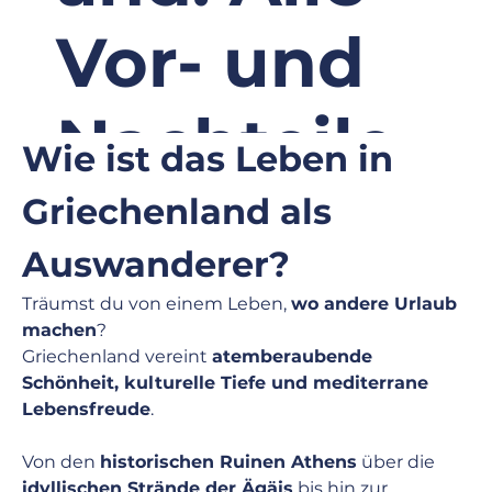
Vor- und
Nachteile
Wie ist das Leben in 
Griechenland als 
Alle Jobs
Auswanderer? 
Träumst du von einem Leben, 
wo andere Urlaub 
machen
? 
Griechenland vereint 
atemberaubende 
Schönheit, kulturelle Tiefe und mediterrane 
Lebensfreude
.
Von den 
historischen Ruinen Athens
 über die 
idyllischen Strände der Ägäis
 bis hin zur 