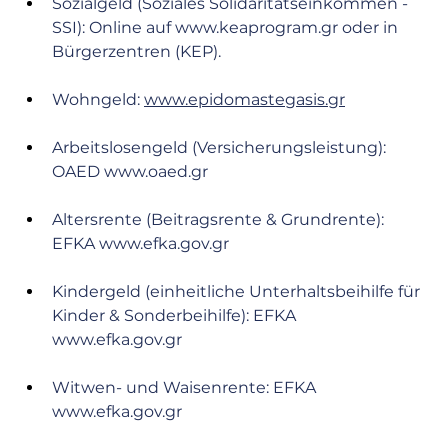
Sozialgeld (Soziales Solidaritätseinkommen - 
SSI): Online auf 
www.keaprogram.gr
 oder in 
Bürgerzentren (KEP).
Wohngeld: 
www.epidomastegasis.gr
Arbeitslosengeld (Versicherungsleistung): 
OAED 
www.oaed.gr
Altersrente (Beitragsrente & Grundrente): 
EFKA 
www.efka.gov.gr
Kindergeld (einheitliche Unterhaltsbeihilfe für 
Kinder & Sonderbeihilfe): EFKA 
www.efka.gov.gr
Witwen- und Waisenrente: EFKA 
www.efka.gov.gr