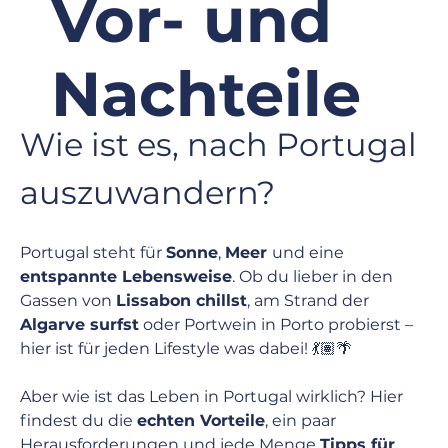
Vor- und
Nachteile
Wie ist es, nach Portugal 
Alle Jobs
auszuwandern?
Portugal steht für 
Sonne
, 
Meer 
und eine 
entspannte Lebensweise
. Ob du lieber in den 
Gassen von 
Lissabon chillst
, am Strand der 
Algarve surfst
 oder Portwein in Porto probierst – 
hier ist für jeden Lifestyle was dabei! 💃🏽🌴
Aber wie ist das Leben in Portugal wirklich? Hier 
findest du die 
echten Vorteile
, ein paar 
Herausforderungen und jede Menge 
Tipps für 