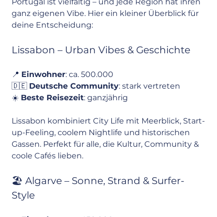
Portugal ist vielfältig – und jede Region hat ihren 
ganz eigenen Vibe. Hier ein kleiner Überblick für 
deine Entscheidung:
Lissabon – Urban Vibes & Geschichte
📍 
Einwohner
: ca. 500.000
🇩🇪 
Deutsche Community
: stark vertreten
☀️ 
Beste Reisezeit
: ganzjährig
Lissabon kombiniert City Life mit Meerblick, Start-
up-Feeling, coolem Nightlife und historischen 
Gassen. Perfekt für alle, die Kultur, Community & 
coole Cafés lieben.
🏖️ Algarve – Sonne, Strand & Surfer-
Style