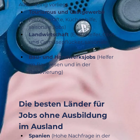
Ausbildung vorliegt.
Tourismus und Gastgewerbe
(Servicekräfte, Küchenhilfe, 
saisonale Jobs)
Landwirtschaft 
(Erntehelfer, Obst- 
und Gemüsepflücker, saisonale 
Jobs)
Bau- und Handwerksjobs
 (Helfer 
im Bauwesen und in der 
Renovierung)
Die besten Länder für 
Jobs ohne Ausbildung 
im Ausland
Spanien 
(Hohe Nachfrage in der 