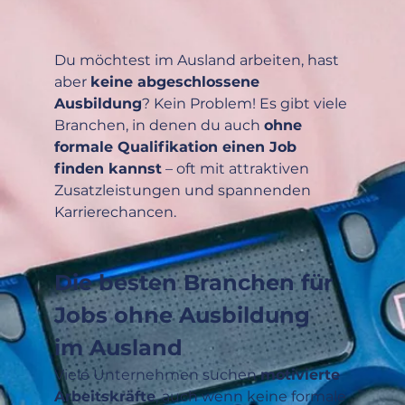
Du möchtest im Ausland arbeiten, hast 
aber 
keine abgeschlossene 
Ausbildung
? Kein Problem! Es gibt viele 
Branchen, in denen du auch 
ohne 
formale Qualifikation einen Job 
finden kannst
 – oft mit attraktiven 
Zusatzleistungen und spannenden 
Karrierechancen.
Die besten Branchen für 
Jobs ohne Ausbildung 
im Ausland
Viele Unternehmen suchen 
motivierte 
Arbeitskräfte
, auch wenn keine formale 