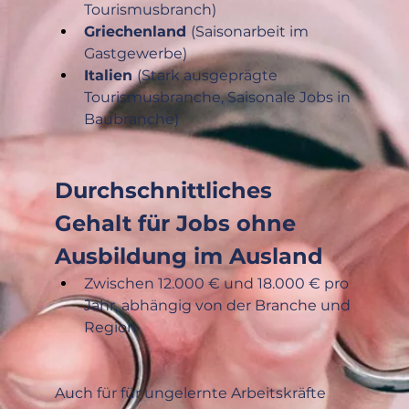
Tourismusbranch)
Griechenland 
(Saisonarbeit im 
Gastgewerbe)
Italien 
(Stark ausgeprägte 
Tourismusbranche, Saisonale Jobs in 
Baubranche)
Durchschnittliches 
Gehalt für Jobs ohne 
Ausbildung im Ausland
Zwischen 12.000 € und 18.000 € pro 
Jahr, abhängig von der Branche und 
Region
Auch für für ungelernte Arbeitskräfte 