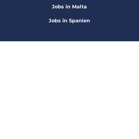
Jobs in Malta
Jobs in Spanien
© 2025, made by
upstaged.io