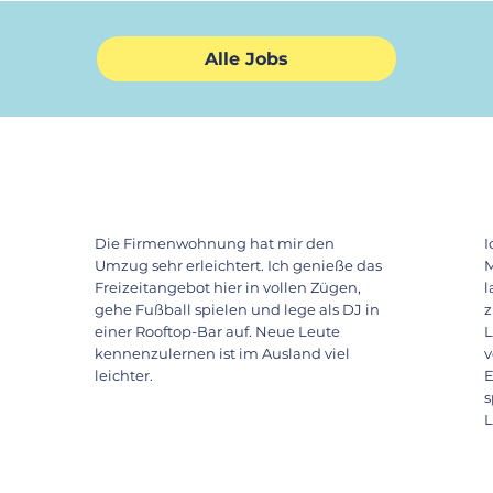
Alle Jobs
Die Firmenwohnung hat mir den
I
Umzug sehr erleichtert. Ich genieße das
M
Freizeitangebot hier in vollen Zügen,
l
gehe Fußball spielen und lege als DJ in
z
einer Rooftop-Bar auf. Neue Leute
L
kennenzulernen ist im Ausland viel
v
leichter.
E
s
L