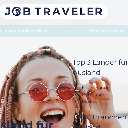
n & Arbeiten im Ausland
Über Job Traveler
Top 3 Länder für 
Ausland:
Niederlande
Österreich
Malta
Top 3 Branchen f
usland für
Ausland: