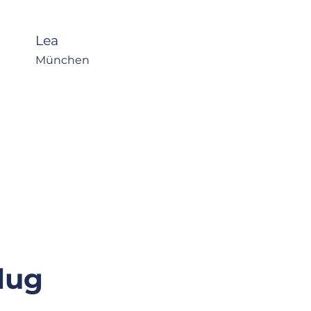
Lea
München
lug