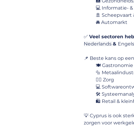
🏥 Gezondheids
💻 Informatie-
🚢 Scheepvaart &
🚘 Automarkt
✅ 
Veel sectoren heb
Nederlands 
& 
Engels
📌 Beste kans op een
🍽 Gastronomie
🔩 Metaalindust
👩‍⚕ Zorg
💻 Softwareont
🛠 Systeemanal
🛍 Retail & klei
💡 Cyprus is ook ste
zorgen voor werkgel