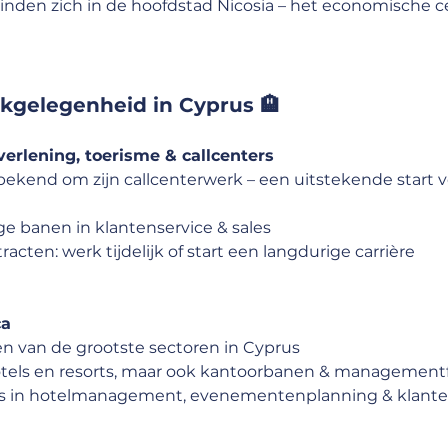
vinden zich in de hoofdstad Nicosia – het economische 
kgelegenheid in Cyprus 🏨
verlening, toerisme & callcenters
bekend om zijn callcenterwerk – een uitstekende start vo
ge banen in klantenservice & sales
racten: werk tijdelijk of start een langdurige carrière
ca
en van de grootste sectoren in Cyprus
otels en resorts, maar ook kantoorbanen & management
es in hotelmanagement, evenementenplanning & klante