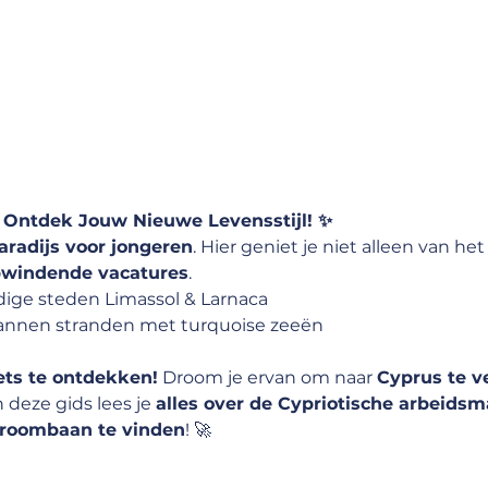
 Ontdek Jouw Nieuwe Levensstijl! ✨
radijs voor jongeren
. Hier geniet je niet alleen van het
pwindende vacatures
.
dige steden Limassol & Larnaca
pannen stranden met turquoise zeeën
ets te ontdekken!
 Droom je ervan om naar 
Cyprus te ve
n deze gids lees je 
alles over de Cypriotische arbeidsm
droombaan te vinden
! 🚀