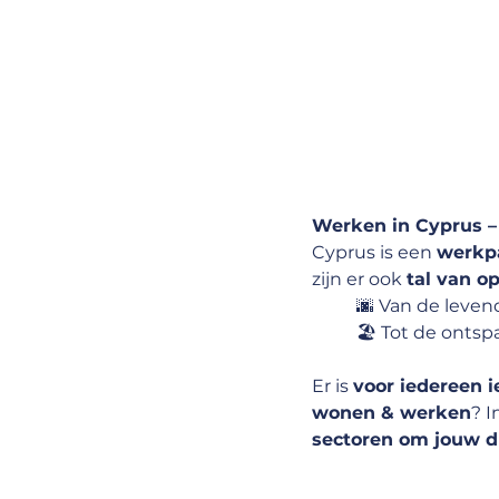
Werken in Cyprus –
Cyprus is een 
werkpa
zijn er ook 
tal van o
🌆 Van de leven
🏖 Tot de onts
Er is 
voor iedereen i
wonen & werken
? I
sectoren om jouw 