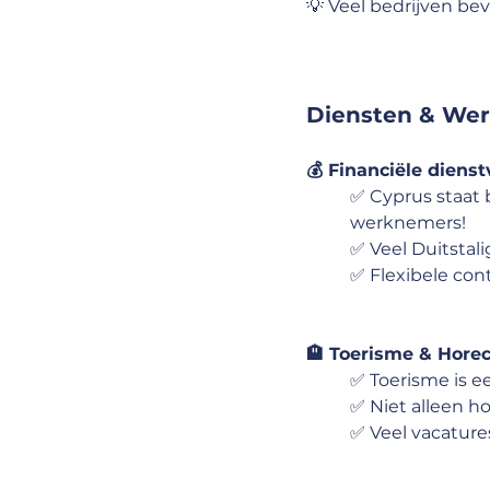
💡 Veel bedrijven be
Diensten & Wer
💰 Financiële dienst
✅ Cyprus staat 
werknemers!
✅ Veel Duitstali
✅ Flexibele cont
🏨 Toerisme & Hore
✅ Toerisme is e
✅ Niet alleen h
✅ Veel vacatur