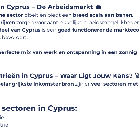
in Cyprus – De Arbeidsmarkt 💼
he sector
 bloeit en biedt een 
breed scala aan banen
.
rijven
 zorgen voor aantrekkelijke arbeidsmogelijkheden
deel van Cyprus
 is een 
goed functionerende marktec
t
 bevordert.
perfecte mix van werk en ontspanning in een zonnig 
trieën in Cyprus – Waar Ligt Jouw Kans? 
belangrijkste inkomstenbron
 zijn er 
veel sectoren met
 sectoren in Cyprus:
ie
trie