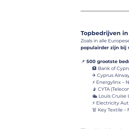
Topbedrijven i
Zoals in alle Europese
populairder zijn bi
📌 
500 grootste bed
🏦 Bank of Cypru
✈ Cyprus Airway
⚡ Energylinx – N
📡 CYTA (Teleco
🛳 Louis Cruise
⚡ Electricity Au
👗 Key Textile – 