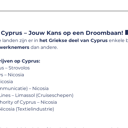
n Cyprus – Jouw Kans op een Droombaan! 
 landen zijn er in 
het Griekse deel van Cyprus
 enkele b
j werknemers
 dan andere.
rijven op Cyprus:
s – Strovolos
s – Nicosia
icosia
mmunicatie) – Nicosia
 Lines – Limassol (Cruiseschepen)
thority of Cyprus – Nicosia
Nicosia (Textielindustrie)