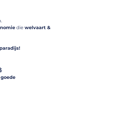
.
onomie
 die 
welvaart & 
paradijs!

 goede 