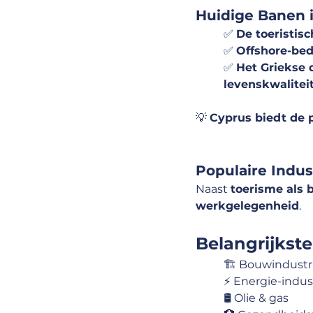
Huidige Banen 
✅ 
De toeristisc
✅ 
Offshore-bed
✅ 
Het Griekse 
levenskwalitei
💡 
Cyprus biedt de 
Populaire Indus
Naast 
toerisme als 
werkgelegenheid
.
Belangrijkste
🏗 Bouwindustr
⚡ Energie-indus
🛢 Olie & gas