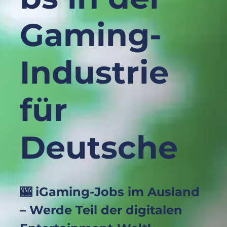
Gaming-
Industrie
für
Deutsche
🎰 iGaming-Jobs im Ausland 
– Werde Teil der digitalen 