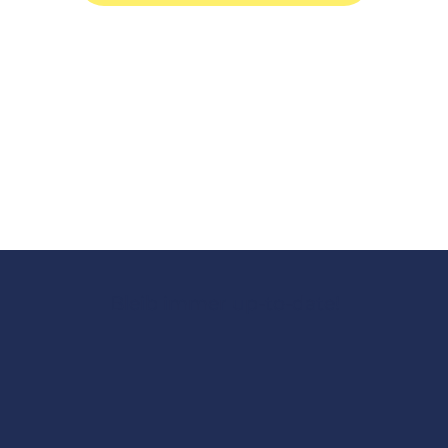
Bleib immer up-to-date!