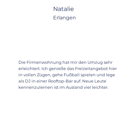
Natalie
Erlangen
Die Firmenwohnung hat mir den Umzug sehr
erleichtert. Ich genieße das Freizeitangebot hier
in vollen Zügen, gehe Fußball spielen und lege
als DJ in einer Rooftop-Bar auf. Neue Leute
kennenzulernen ist im Ausland viel leichter.