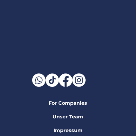
For Companies
Unser Team
Impressum